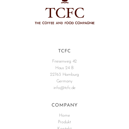
TCFC
Friesenweg 42
Haus 24 B
22763 Hamburg
Germany
info@tcfc.de
COMPANY
Home
Produkt
Kontakt